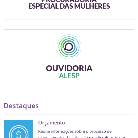
ESPECIAL DAS MULHERES
OUVIDORIA
A
L
E
S
P
Destaques
Orçamento
Reúne informações sobre o processo de
planejamento, da aplicação e da fiscalização dos