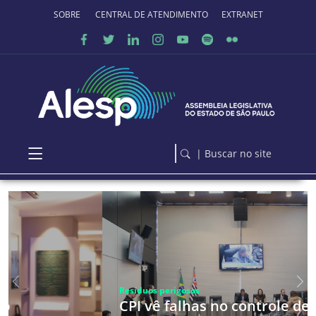
Ir para o conteúdo principal
SOBRE O PORTAL
CENTRAL DE ATENDIMENTO
EXTRANET
| Buscar no site
Anterior
Pró
Resíduos perigosos
CPI vê falhas no controle de materiais