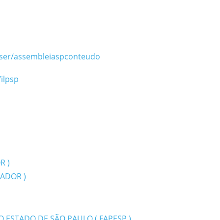
ser/assembleiaspconteudo
ilpsp
R )
IADOR )
ESTADO DE SÃO PAULO ( FAPESP )