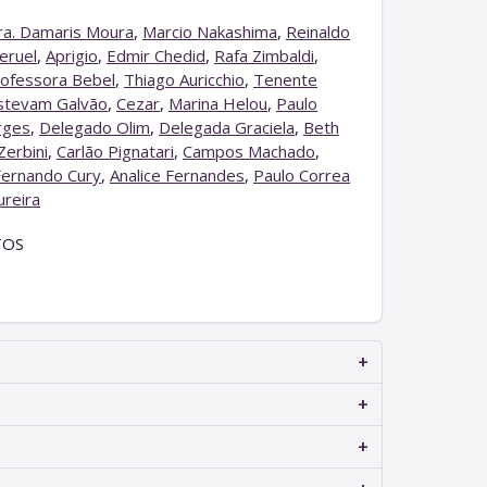
ra. Damaris Moura
,
Marcio Nakashima
,
Reinaldo
eruel
,
Aprigio
,
Edmir Chedid
,
Rafa Zimbaldi
,
ofessora Bebel
,
Thiago Auricchio
,
Tenente
stevam Galvão
,
Cezar
,
Marina Helou
,
Paulo
rges
,
Delegado Olim
,
Delegada Graciela
,
Beth
Zerbini
,
Carlão Pignatari
,
Campos Machado
,
Fernando Cury
,
Analice Fernandes
,
Paulo Correa
ureira
TOS
+
+
+