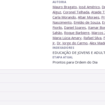
AUTORIA
Mauro Bragato
,
José Américo
,
D
Alguz
,
Coronel Telhada
,
Ataide T
Carla Morando
,
Altair Moraes
,
Pr
Nascimento
,
Emídio de Souza
,
E
Fiorilo
,
Daniel Soares
,
Itamar Bo
Sahão
,
Roque Barbiere
,
Marcos 
Maria Lúcia Amary
,
Rafael Silva
,
Jr
,
Dr. Jorge do Carmo
,
Alex Mad
INDEXADORES
EDUCAÇÃO DE JOVENS E ADUL
ETAPA ATUAL
Prontos para Ordem do Dia