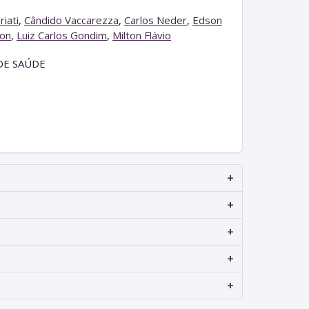
riati
,
Cândido Vaccarezza
,
Carlos Neder
,
Edson
son
,
Luiz Carlos Gondim
,
Milton Flávio
DE SAÚDE
+
+
+
+
+