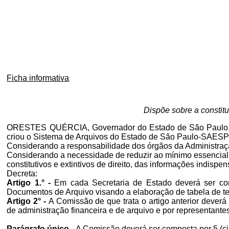
Ficha informativa
Dispõe sobre a constit
ORESTES QUÉRCIA, Governador do Estado de São Paulo, no
criou o Sistema de Arquivos do Estado de São Paulo-SAESP
Considerando a responsabilidade dos órgãos da Administração
Considerando a necessidade de reduzir ao mínimo essencial 
constitutivos e extintivos de direito, das informações indisp
Decreta:
Artigo 1.° -
Em cada Secretaria de Estado deverá ser con
Documentos de Arquivo visando a elaboração de tabela de t
Artigo 2° -
A Comissão de que trata o artigo anterior deverá 
de administração financeira e de arquivo e por representant
Parágrafo único -
A Comissão deverá ser composta por 5 (cin