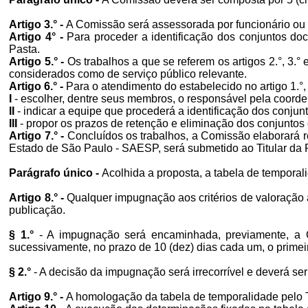
Artigo 3.° -
A Comissão será assessorada por funcionário ou 
Artigo 4° -
Para proceder a identificação dos conjuntos do
Pasta.
Artigo 5.° -
Os trabalhos a que se referem os artigos 2.°, 3.
considerados como de serviço público relevante.
Artigo 6.° -
Para o atendimento do estabelecido no artigo 1.°
I
- escolher, dentre seus membros, o responsável pela coorde
II
- indicar a equipe que procederá a identificação dos conju
III
- propor os prazos de retenção e eliminação dos conjuntos 
Artigo 7.° -
Concluídos os trabalhos, a Comissão elaborará re
Estado de São Paulo - SAESP, será submetido ao Titular da 
Parágrafo único -
Acolhida a proposta, a tabela de temporali
Artigo 8.° -
Qualquer impugnação aos critérios de valoração a
publicação.
§ 1.°
- A impugnação será encaminhada, previamente, a 
sucessivamente, no prazo de 10 (dez) dias cada um, o prime
§ 2.°
- A decisão da impugnação será irrecorrível e deverá ser
Artigo 9.° -
A homologação da tabela de temporalidade pelo Ti