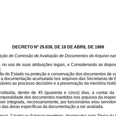
DECRETO Nº 29.838, DE 18 DE ABRIL DE 1989
uição de Comissão de Avaliação de Documentos de Arquivo nas
 uso de suas atribuições legais, e Considerando as dispo
;
 do Estado na proteção e conservação dos documentos de valor 
a documentação acumulada nos arquivos das Secretarias de Es
ensáveis ao processo decisório e a preservação da memória histó
stituída, dentro de 45 (quarenta e cinco) dias, a contar d
emporalidade dos documentos mantidos nos arquivos da respec
ser integrada, necessariamente, por funcionários e/ou servidor
es das áreas específicas da documentação a ser avaliada.
co), 7 (sete) ou 9 (nove) membros, designados pelo Titular da 