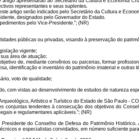
e artigo apresentarão ao Secretário da Cultura e Economia Criat
ctivos representantes e seus suplentes.
V deste artigo serão indicados pelo Secretário da Cultura e Eco
sidente, designados pelo Governador do Estado.
mpedimentos pelo Vice-Presidente.”; (NR)
idades públicas ou privadas, visando à preservação do patrimôni
gislação vigente;
m sua área de atuação;
 objetivo de, mediante convênios ou parcerias, formar profiss
sa, identificação e inventário do patrimônio imaterial e outras 
sário, voto de qualidade;
iado, com vistas ao desenvolvimento de estudos de natureza espe
 Arqueológico, Artístico e Turístico do Estado de São Paulo - 
dades conjuntas tendentes à consecução dos objetivos do Conse
legais e regulamentares aplicáveis.”; (NR)
 Presidente do Conselho de Defesa do Patrimônio Histórico, A
icos e especialistas convidados, em número suficiente par