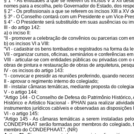
§ 1° - As entidades a que se referem os incisos V a XII dest
nomes para a escolha, pelo Governador do Estado, dos respe
§ 2° - Os profissionais a que se referem os incisos XIII a X
§ 3º - O Conselho contará com um Presidente e um Vice-Pre
§ 4° - O Presidente será substituído em suas ausências ou i
III - do artigo 142:
a) o inciso II:
“II - promover a celebração de convênios ou parcerias com ent
b) os incisos VI a VIII:
“VI - cadastrar os bens tombados e registrados na forma da le
VII - organizar cursos, oficinas, seminários e conferências e
VIII - articular-se com entidades públicas ou privadas com o
obras de pintura e restauração de obras de arquitetura, pesqui
IV - os incisos do artigo 143:
“I - convocar e presidir as reuniões proferindo, quando neces
II - aprovar o regimento interno do colegiado;
III - instalar câmaras temáticas, mediante proposta do coleg
V - o artigo 144:
“Artigo 144 - O Conselho de Defesa do Patrimônio Histórico,
Histórico e Artístico Nacional - IPHAN para realizar ativi
instrumentos jurídicos cabíveis e observadas as disposições 
VI - o artigo 145:
“Artigo 145 - As câmaras temáticas a serem instaladas pelo
CONDEPHAAT serão formadas por membros do colegiado, técn
membro do CONDEPHAAT.”. (NR)