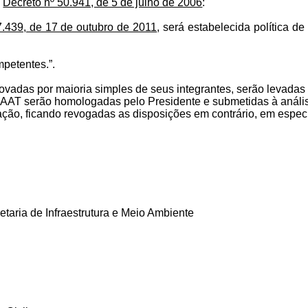
o
Decreto nº 50.941, de 5 de julho de 2006
:
7.439, de 17 de outubro de 2011
, será estabelecida política 
mpetentes.”.
provadas por maioria simples de seus integrantes, serão leva
AT serão homologadas pelo Presidente e submetidas à análise 
ação, ficando revogadas as disposições em contrário, em espec
taria de Infraestrutura e Meio Ambiente