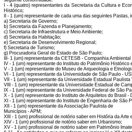
I - 4 (quatro) representantes da Secretaria da Cultura e Ec
Histórico;
II - 1 (um) representante de cada uma das seguintes Pastas, i
a) Secretaria de Governo;
b) Secretaria da Fazenda e Planejamento;
c) Secretaria de Infraestrutura e Meio Ambiente;
d) Secretaria da Habitação;
e) Secretaria de Desenvolvimento Regional;
f) Secretaria de Turismo;
g) Procuradoria Geral do Estado de São Paulo;
III- 1 (um) representante da CETESB - Companhia Ambiental 
IV - 1 (um) representante do Instituto do Patrimônio Históric
V - 1 (um) representante do Museu de Arqueologia e Etnolog
VI - 1 (um) representante da Universidade de São Paulo - US
VII - 1 (um) representante da Universidade Estadual Paulista
VIII - 1 (um) representante da Universidade Estadual de C
IX - 1 (um) representante da Universidade Federal de São P
X - 1 (um) representante do Instituto de Arquitetos do Brasil
XI - 1 (um) representante do Instituto de Engenharia de São P
XII - 1 (um) representante da Associação Paulista de
Municípios - APM;
XIII - 1 (um) profissional de notório saber em História da Arte 
XIV - 1 (um) profissional de notório saber em Urbanismo;
XV - 1 (um) profissional de notório saber em Patrimônio Imater