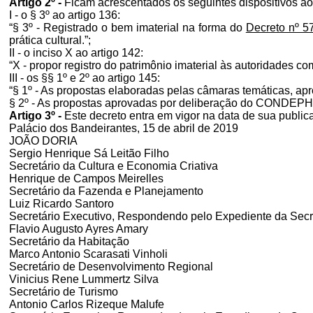
Artigo 2º -
Ficam acrescentados os seguintes dispositivos a
I - o § 3º ao artigo 136:
“§ 3º - Registrado o bem imaterial na forma do
Decreto nº 5
prática cultural.”;
II - o inciso X ao artigo 142:
“X - propor registro do patrimônio imaterial às autoridades co
III - os §§ 1º e 2º ao artigo 145:
“§ 1º - As propostas elaboradas pelas câmaras temáticas, a
§ 2º - As propostas aprovadas por deliberação do CONDEPHA
Artigo 3º -
Este decreto entra em vigor na data de sua public
Palácio dos Bandeirantes, 15 de abril de 2019
JOÃO DORIA
Sergio Henrique Sá Leitão Filho
Secretário da Cultura e Economia Criativa
Henrique de Campos Meirelles
Secretário da Fazenda e Planejamento
Luiz Ricardo Santoro
Secretário Executivo, Respondendo pelo Expediente da Secre
Flavio Augusto Ayres Amary
Secretário da Habitação
Marco Antonio Scarasati Vinholi
Secretário de Desenvolvimento Regional
Vinicius Rene Lummertz Silva
Secretário de Turismo
Antonio Carlos Rizeque Malufe