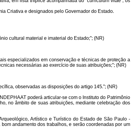
iva, em lista trílplice acompanhada do “curriculum vitae”, os
nomia Criativa e designados pelo Governador do Estado.
o cultural material e imaterial do Estado;”; (NR)
ionais especializados em conservação e técnicas de proteção a
técnicas necessárias ao exercício de suas atribuições;”; (NR)
cífica, observadas as disposições do artigo 145.”; (NR)
CONDEPHAAT poderá articular-se com o Instituto do Patrimônio
lho, no âmbito de suas atribuições, mediante celebração dos
rqueológico, Artístico e Turístico do Estado de São Paulo -
a bom andamento dos trabalhos, e serão coordenadas por um