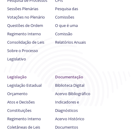
Pesquisa de Processos
CPIs
Sessões Plenárias
Pesquisa das
Votações no Plenário
Comissões
Questões de Ordem
O que é uma
Regimento Interno
Comissão
Consolidação de Leis
Relatórios Anuais
Sobre o Processo
Legislativo
Legislação
Documentação
Legislação Estadual
Biblioteca Digital
Orçamento
Acervo Bibliográfico
Atos e Decisões
Indicadores e
Constituições
Diagnósticos
Regimento Interno
Acervo Histórico
Coletâneas de Leis
Documentos