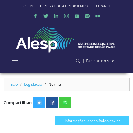
Ir para o conteúdo principal
SOBRE O PORTAL
CENTRAL DE ATENDIMENTO
EXTRANET
| Buscar no site
Início
Legislação
Norma
Compartilhar:
Informações: dpaan@al.sp.gov.br