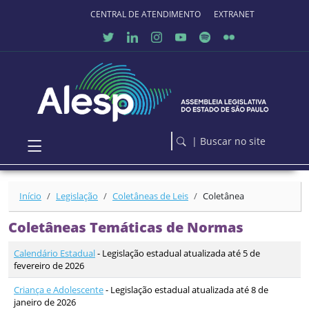
Ir para o conteúdo principal
CENTRAL DE ATENDIMENTO
EXTRANET
SOBRE 
O 
PORTAL 
| Buscar no site
Início
Legislação
Coletâneas de Leis
Coletânea
Coletâneas Temáticas de Normas
Calendário Estadual
- Legislação estadual atualizada até 5 de
fevereiro de 2026
Criança e Adolescente
- Legislação estadual atualizada até 8 de
janeiro de 2026