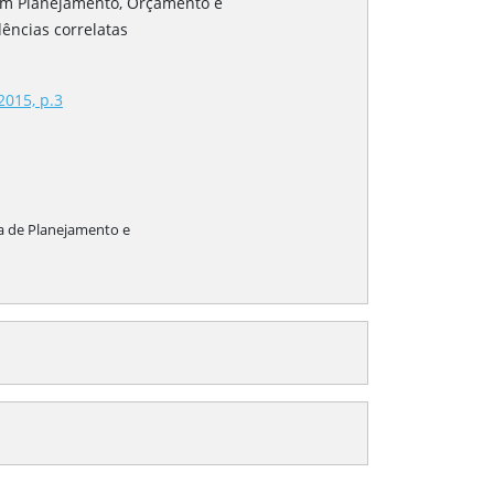
 em Planejamento, Orçamento e
ências correlatas
2015, p.3
ia de Planejamento e