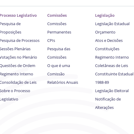
Processo Legislativo
Comissões
Legislação
Pesquisa de
Comissões
Legislação Estadual
Proposições
Permanentes
Orçamento
Pesquisa de Processos
CPIs
Atos e Decisões
Sessões Plenárias
Pesquisa das
Constituições
Votações no Plenário
Comissões
Regimento Interno
Questões de Ordem
O que é uma
Coletâneas de Leis
Regimento Interno
Comissão
Constituinte Estadual
Consolidação de Leis
Relatórios Anuais
1988-89
Sobre o Processo
Legislação Eleitoral
Legislativo
Notificação de
Alterações