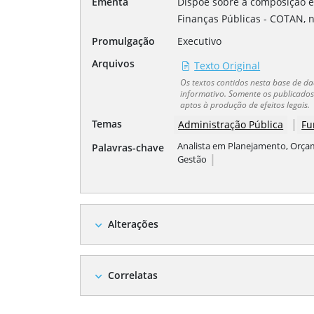
Ementa
Dispõe sobre a composição e
Finanças Públicas - COTAN, n
Promulgação
Executivo
Arquivos
Texto Original
Os textos contidos nesta base de 
informativo. Somente os publicados 
aptos à produção de efeitos legais.
|
Temas
Administração Pública
Fu
Analista em Planejamento, Orça
Palavras-chave
|
Gestão
Alterações
expand_more
Correlatas
expand_more