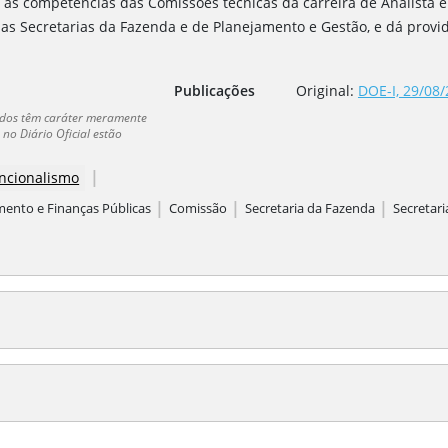
 as competências das Comissões técnicas da carreira de Analista
as Secretarias da Fazenda e de Planejamento e Gestão, e dá provid
Publicações
Original:
DOE-I, 29/08/
dados têm caráter meramente
no Diário Oficial estão
|
ncionalismo
|
|
|
mento e Finanças Públicas
Comissão
Secretaria da Fazenda
Secretar