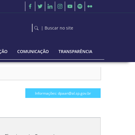
| Buscar no site
ÇÃO
COMUNICAÇÃO
TRANSPARÊNCIA
Informações: dpaan@al.sp.gov.br