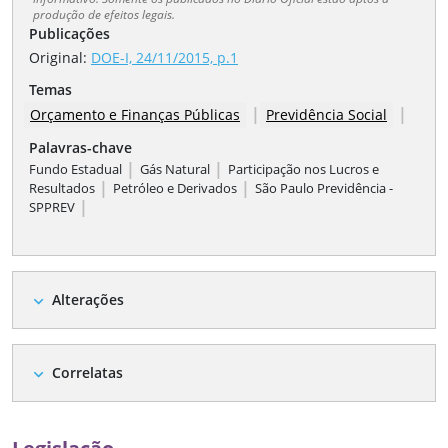
produção de efeitos legais.
Publicações
Original:
DOE-I, 24/11/2015, p.1
Temas
|
|
Orçamento e Finanças Públicas
Previdência Social
Palavras-chave
|
|
Fundo Estadual
Gás Natural
Participação nos Lucros e
|
|
Resultados
Petróleo e Derivados
São Paulo Previdência -
|
SPPREV
Alterações
expand_more
Correlatas
expand_more