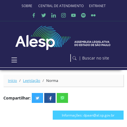
Ir para o conteúdo principal
SOBRE O PORTAL
CENTRAL DE ATENDIMENTO
EXTRANET
| Buscar no site
Início
Legislação
Norma
Compartilhar:
Informações: dpaan@al.sp.gov.br