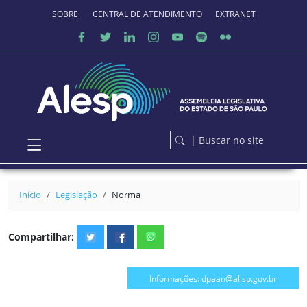
Ir para o conteúdo principal
SOBRE O PORTAL
CENTRAL DE ATENDIMENTO
EXTRANET
| Buscar no site
Início
Legislação
Norma
Compartilhar:
Informações: dpaan@al.sp.gov.br