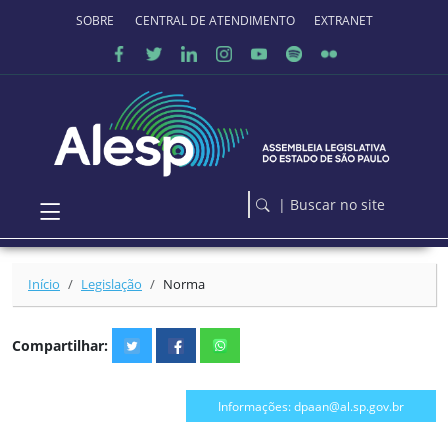
Ir para o conteúdo principal
SOBRE O PORTAL
CENTRAL DE ATENDIMENTO
EXTRANET
| Buscar no site
Início
Legislação
Norma
Compartilhar:
Informações: dpaan@al.sp.gov.br