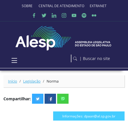
Ir para o conteúdo principal
SOBRE O PORTAL
CENTRAL DE ATENDIMENTO
EXTRANET
| Buscar no site
Início
Legislação
Norma
Compartilhar:
Informações: dpaan@al.sp.gov.br