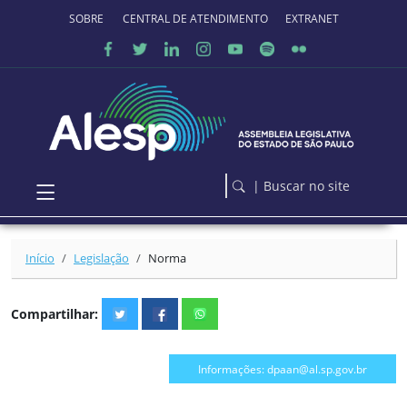
Ir para o conteúdo principal
SOBRE O PORTAL
CENTRAL DE ATENDIMENTO
EXTRANET
| Buscar no site
Início
Legislação
Norma
Compartilhar:
Informações: dpaan@al.sp.gov.br