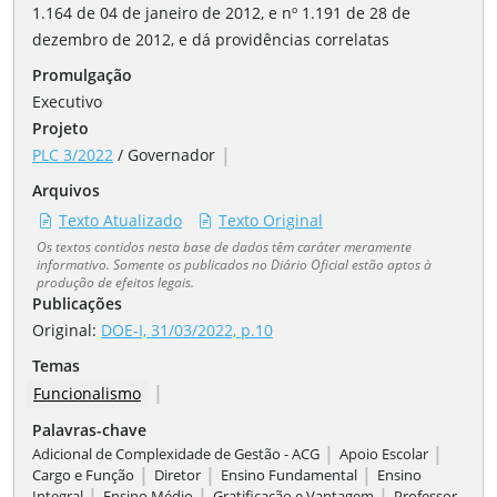
1.164 de 04 de janeiro de 2012, e nº 1.191 de 28 de
dezembro de 2012, e dá providências correlatas
Promulgação
Executivo
Projeto
|
PLC 3/2022
/
Governador
Arquivos
Texto Atualizado
Texto Original
Os textos contidos nesta base de dados têm caráter meramente
informativo. Somente os publicados no Diário Oficial estão aptos à
produção de efeitos legais.
Publicações
Original:
DOE-I, 31/03/2022, p.10
Temas
|
Funcionalismo
Palavras-chave
|
|
Adicional de Complexidade de Gestão - ACG
Apoio Escolar
|
|
|
Cargo e Função
Diretor
Ensino Fundamental
Ensino
|
|
|
Integral
Ensino Médio
Gratificação e Vantagem
Professor