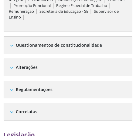
|
|
|
Promoção Funcional
Regime Especial de Trabalho
|
|
Remuneração
Secretaria da Educação - SE
Supervisor de
|
Ensino
Questionamentos de constitucionalidade
expand_more
Alterações
expand_more
Regulamentações
expand_more
Correlatas
expand_more
Legislação