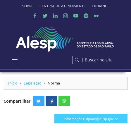
Ir para o conteúdo principal
SOBRE O PORTAL
CENTRAL DE ATENDIMENTO
EXTRANET
| Buscar no site
Início
Legislação
Norma
Compartilhar:
Informações: dpaan@al.sp.gov.br