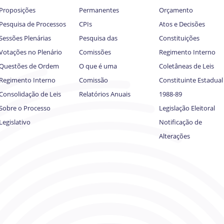
Proposições
Permanentes
Orçamento
Pesquisa de Processos
CPIs
Atos e Decisões
Sessões Plenárias
Pesquisa das
Constituições
Votações no Plenário
Comissões
Regimento Interno
Questões de Ordem
O que é uma
Coletâneas de Leis
Regimento Interno
Comissão
Constituinte Estadual
Consolidação de Leis
Relatórios Anuais
1988-89
Sobre o Processo
Legislação Eleitoral
Legislativo
Notificação de
Alterações