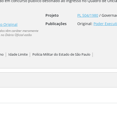
ição em concurso público destinado ao ingresso no Quadro de Oficiai
Projeto
PL 504/1980
/
Governa
Publicações
Original:
Poder Executi
to Original
dados têm caráter meramente
no Diário Oficial estão
|
|
|
smo
Idade Limite
Polícia Militar do Estado de São Paulo