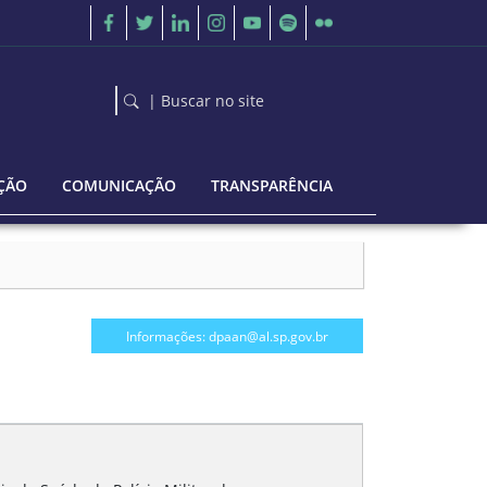
| Buscar no site
ÇÃO
COMUNICAÇÃO
TRANSPARÊNCIA
Informações: dpaan@al.sp.gov.br