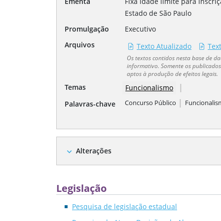
Ementa
Fixa idade limite para inscr
Estado de São Paulo
Promulgação
Executivo
Arquivos
Texto Atualizado
Tex
Os textos contidos nesta base de 
informativo. Somente os publicados 
aptos à produção de efeitos legais.
|
Temas
Funcionalismo
|
Concurso Público
Funcionali
Palavras-chave
Alterações
expand_more
Legislação
Pesquisa de legislação estadual