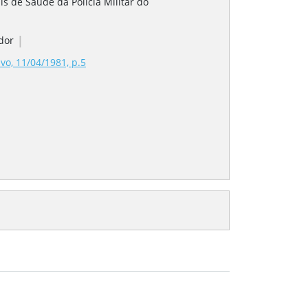
s de Saúde da Polícia Militar do
|
dor
vo, 11/04/1981, p.5