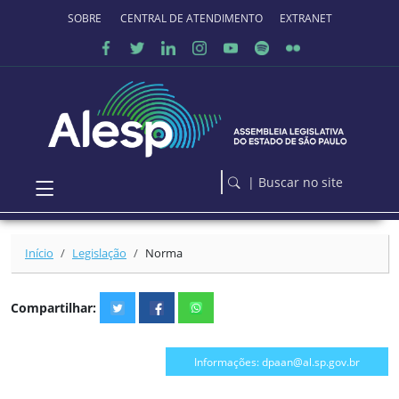
Ir para o conteúdo principal
SOBRE O PORTAL
CENTRAL DE ATENDIMENTO
EXTRANET
| Buscar no site
Início
Legislação
Norma
Compartilhar:
Informações: dpaan@al.sp.gov.br