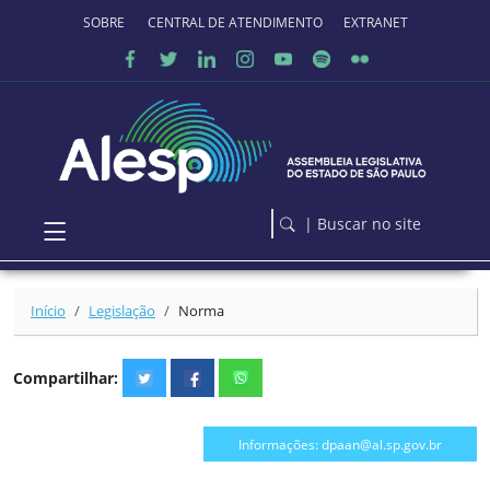
Ir para o conteúdo principal
SOBRE O PORTAL
CENTRAL DE ATENDIMENTO
EXTRANET
| Buscar no site
Início
Legislação
Norma
Compartilhar:
Informações: dpaan@al.sp.gov.br