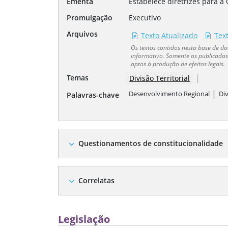
Ementa
Estabelece diretrizes para a
Promulgação
Executivo
Arquivos
Texto Atualizado
Tex
Os textos contidos nesta base de 
informativo. Somente os publicados 
aptos à produção de efeitos legais.
|
Temas
Divisão Territorial
|
Desenvolvimento Regional
Div
Palavras-chave
Questionamentos de constitucionalidade
expand_more
Correlatas
expand_more
Legislação