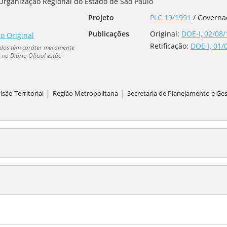
 Organização Regional do Estado de São Paulo
Projeto
PLC 19/1991
/
Governa
Publicações
Original:
DOE-I, 02/08/
to Original
Retificação
:
DOE-I, 01/
dados têm caráter meramente
no Diário Oficial estão
|
|
isão Territorial
Região Metropolitana
Secretaria de Planejamento e Ge