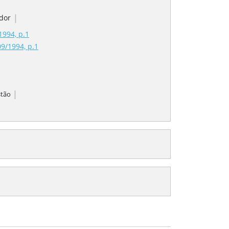
|
dor
1994, p.1
09/1994, p.1
|
stão