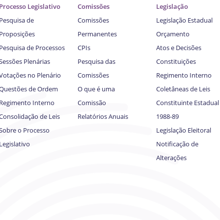
Processo Legislativo
Comissões
Legislação
Pesquisa de
Comissões
Legislação Estadual
Proposições
Permanentes
Orçamento
Pesquisa de Processos
CPIs
Atos e Decisões
Sessões Plenárias
Pesquisa das
Constituições
Votações no Plenário
Comissões
Regimento Interno
Questões de Ordem
O que é uma
Coletâneas de Leis
Regimento Interno
Comissão
Constituinte Estadual
Consolidação de Leis
Relatórios Anuais
1988-89
Sobre o Processo
Legislação Eleitoral
Legislativo
Notificação de
Alterações