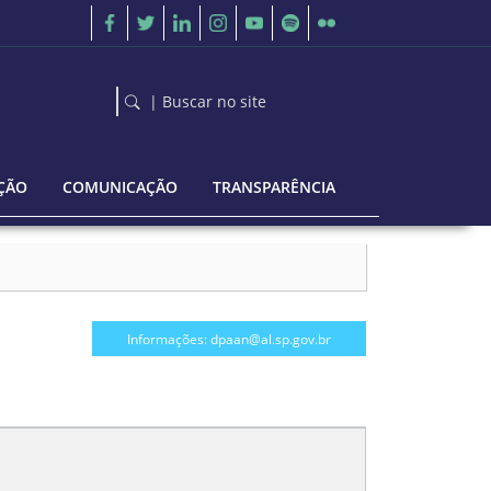
| Buscar no site
ÇÃO
COMUNICAÇÃO
TRANSPARÊNCIA
Informações: dpaan@al.sp.gov.br