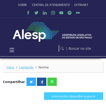
Ir para o conteúdo principal
SOBRE O PORTAL
CENTRAL DE ATENDIMENTO
EXTRANET
| Buscar no site
Início
Legislação
Norma
Compartilhar:
Informações: dpaan@al.sp.gov.br