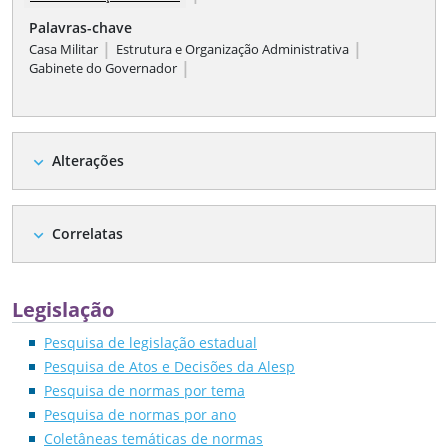
Palavras-chave
|
|
Casa Militar
Estrutura e Organização Administrativa
|
Gabinete do Governador
Alterações
expand_more
Correlatas
expand_more
Legislação
Pesquisa de legislação estadual
Pesquisa de Atos e Decisões da Alesp
Pesquisa de normas por tema
Pesquisa de normas por ano
Coletâneas temáticas de normas