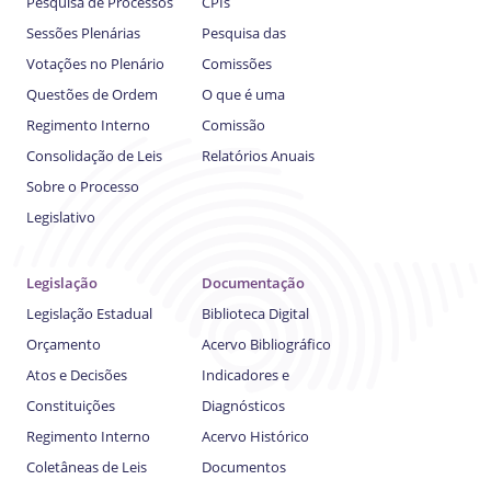
Pesquisa de Processos
CPIs
Sessões Plenárias
Pesquisa das
Votações no Plenário
Comissões
Questões de Ordem
O que é uma
Regimento Interno
Comissão
Consolidação de Leis
Relatórios Anuais
Sobre o Processo
Legislativo
Legislação
Documentação
Legislação Estadual
Biblioteca Digital
Orçamento
Acervo Bibliográfico
Atos e Decisões
Indicadores e
Constituições
Diagnósticos
Regimento Interno
Acervo Histórico
Coletâneas de Leis
Documentos