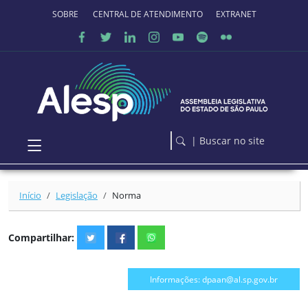
Ir para o conteúdo principal
SOBRE O PORTAL
CENTRAL DE ATENDIMENTO
EXTRANET
| Buscar no site
Início
Legislação
Norma
Compartilhar:
Informações: dpaan@al.sp.gov.br