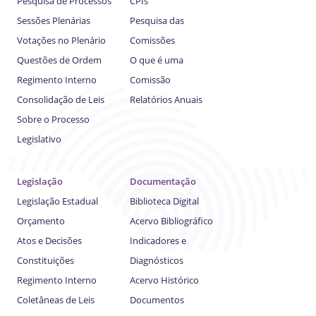
Pesquisa de Processos
CPIs
Sessões Plenárias
Pesquisa das
Votações no Plenário
Comissões
Questões de Ordem
O que é uma
Regimento Interno
Comissão
Consolidação de Leis
Relatórios Anuais
Sobre o Processo
Legislativo
Legislação
Documentação
Legislação Estadual
Biblioteca Digital
Orçamento
Acervo Bibliográfico
Atos e Decisões
Indicadores e
Constituições
Diagnósticos
Regimento Interno
Acervo Histórico
Coletâneas de Leis
Documentos