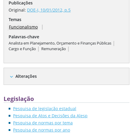
Publicações
Original:
DOE-I, 10/01/2012, p.5
Temas
|
Funcionalismo
Palavras-chave
|
Analista em Planejamento, Orçamento e Finanças Públicas
|
|
Cargo e Função
Remuneração
Alterações
expand_more
Legislação
Pesquisa de legislação estadual
Pesquisa de Atos e Decisões da Alesp
Pesquisa de normas por tema
Pesquisa de normas por ano