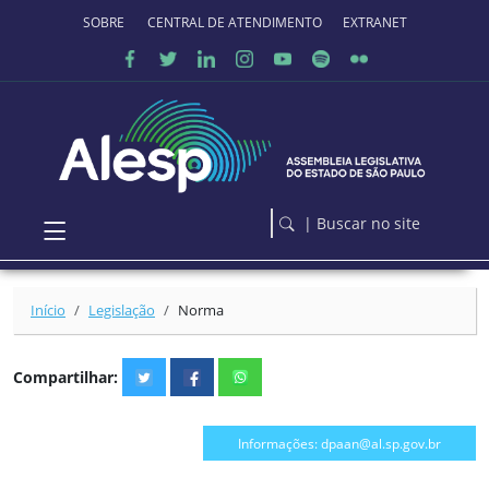
Ir para o conteúdo principal
SOBRE O PORTAL
CENTRAL DE ATENDIMENTO
EXTRANET
| Buscar no site
Início
Legislação
Norma
Compartilhar:
Informações: dpaan@al.sp.gov.br