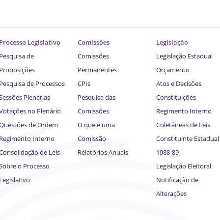
Processo Legislativo
Comissões
Legislação
Pesquisa de
Comissões
Legislação Estadual
Proposições
Permanentes
Orçamento
Pesquisa de Processos
CPIs
Atos e Decisões
Sessões Plenárias
Pesquisa das
Constituições
Votações no Plenário
Comissões
Regimento Interno
Questões de Ordem
O que é uma
Coletâneas de Leis
Regimento Interno
Comissão
Constituinte Estadual
Consolidação de Leis
Relatórios Anuais
1988-89
Sobre o Processo
Legislação Eleitoral
Legislativo
Notificação de
Alterações