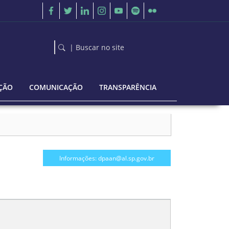
| Buscar no site
ÇÃO
COMUNICAÇÃO
TRANSPARÊNCIA
Informações: dpaan@al.sp.gov.br