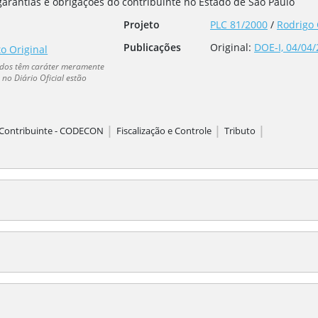
, garantias e obrigações do contribuinte no Estado de São Paulo
Projeto
PLC 81/2000
/
Rodrigo 
Publicações
Original:
DOE-I, 04/04/
to Original
dados têm caráter meramente
no Diário Oficial estão
|
|
|
 Contribuinte - CODECON
Fiscalização e Controle
Tributo