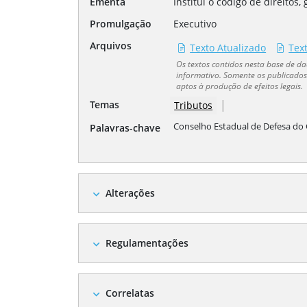
Ementa
Institui o código de direitos
Promulgação
Executivo
Arquivos
Texto Atualizado
Tex
Os textos contidos nesta base de 
informativo. Somente os publicados 
aptos à produção de efeitos legais.
|
Temas
Tributos
Conselho Estadual de Defesa do
Palavras-chave
Alterações
expand_more
Regulamentações
expand_more
Correlatas
expand_more