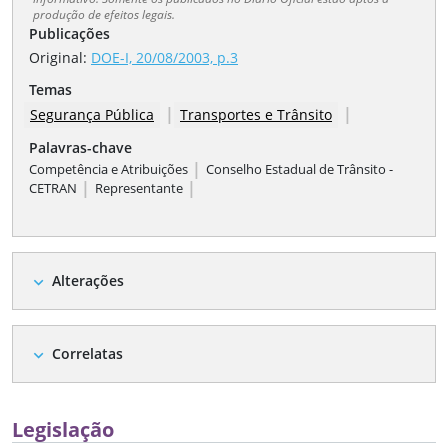
produção de efeitos legais.
Publicações
Original:
DOE-I, 20/08/2003, p.3
Temas
|
|
Segurança Pública
Transportes e Trânsito
Palavras-chave
|
Competência e Atribuições
Conselho Estadual de Trânsito -
|
|
CETRAN
Representante
Alterações
expand_more
Correlatas
expand_more
Legislação