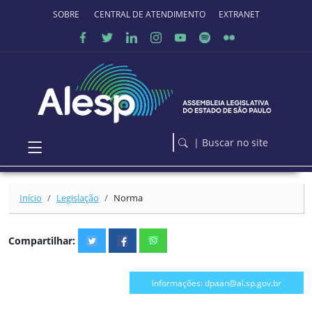
Ir para o conteúdo principal
SOBRE O PORTAL
CENTRAL DE ATENDIMENTO
EXTRANET
| Buscar no site
Início
Legislação
Norma
Compartilhar:
Informações: dpaan@al.sp.gov.br