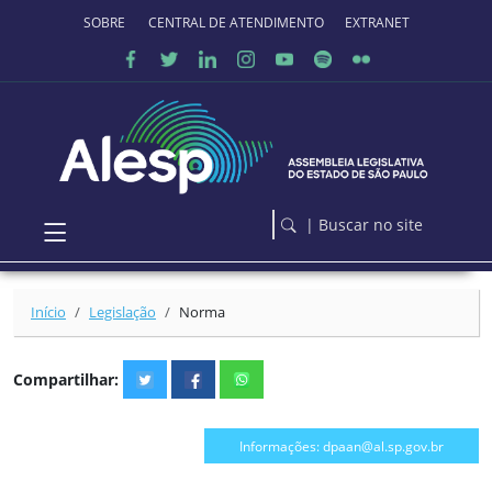
Ir para o conteúdo principal
SOBRE O PORTAL
CENTRAL DE ATENDIMENTO
EXTRANET
| Buscar no site
Início
Legislação
Norma
Compartilhar:
Informações: dpaan@al.sp.gov.br