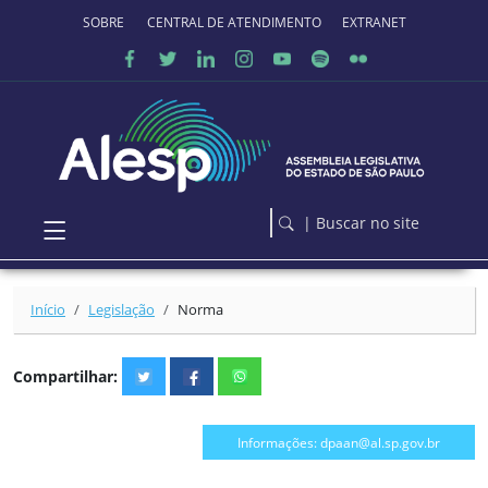
Ir para o conteúdo principal
SOBRE O PORTAL
CENTRAL DE ATENDIMENTO
EXTRANET
| Buscar no site
Início
Legislação
Norma
Compartilhar:
Informações: dpaan@al.sp.gov.br