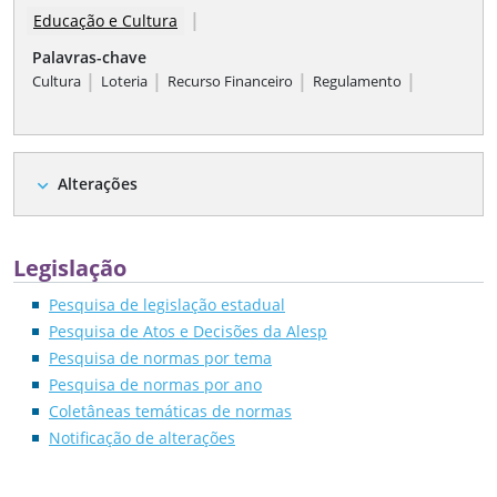
|
Educação e Cultura
Palavras-chave
|
|
|
|
Cultura
Loteria
Recurso Financeiro
Regulamento
Alterações
expand_more
Legislação
Pesquisa de legislação estadual
Pesquisa de Atos e Decisões da Alesp
Pesquisa de normas por tema
Pesquisa de normas por ano
Coletâneas temáticas de normas
Notificação de alterações