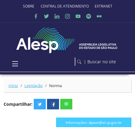
Ir para o conteúdo principal
SOBRE O PORTAL
CENTRAL DE ATENDIMENTO
EXTRANET
| Buscar no site
Início
Legislação
Norma
Compartilhar:
Informações: dpaan@al.sp.gov.br