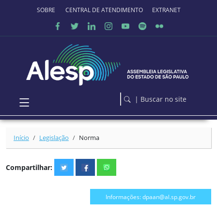
Ir para o conteúdo principal
SOBRE O PORTAL
CENTRAL DE ATENDIMENTO
EXTRANET
| Buscar no site
Início
Legislação
Norma
Compartilhar:
Informações: dpaan@al.sp.gov.br