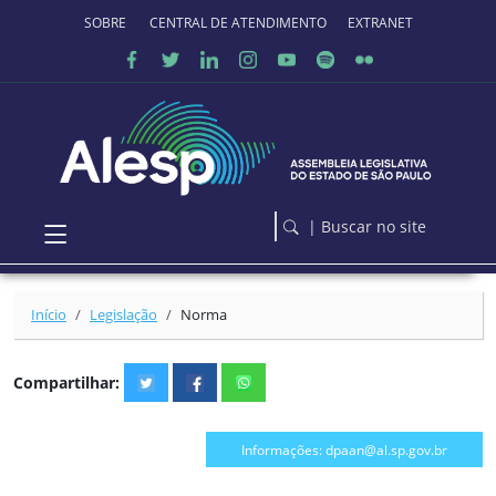
Ir para o conteúdo principal
SOBRE O PORTAL
CENTRAL DE ATENDIMENTO
EXTRANET
| Buscar no site
Início
Legislação
Norma
Compartilhar:
Informações: dpaan@al.sp.gov.br