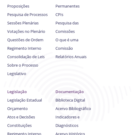
Proposições
Permanentes
Pesquisa de Processos
CPIs
Sessões Plenárias
Pesquisa das
Votações no Plenário
Comissões
Questões de Ordem
O que é uma
Regimento Interno
Comissão
Consolidação de Leis
Relatórios Anuais
Sobre o Processo
Legislativo
Legislação
Documentação
Legislação Estadual
Biblioteca Digital
Orçamento
Acervo Bibliográfico
Atos e Decisões
Indicadores e
Constituições
Diagnósticos
Regimento Interno
Acervo Histórico