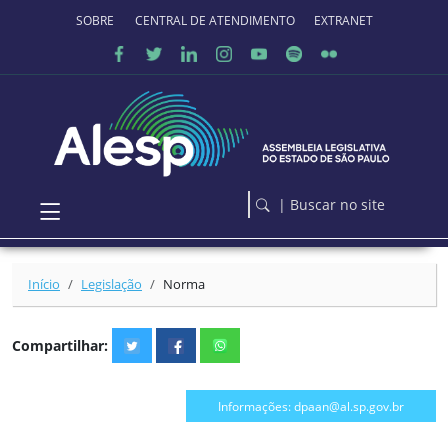
Ir para o conteúdo principal
SOBRE O PORTAL
CENTRAL DE ATENDIMENTO
EXTRANET
| Buscar no site
Início
Legislação
Norma
Compartilhar:
Informações: dpaan@al.sp.gov.br