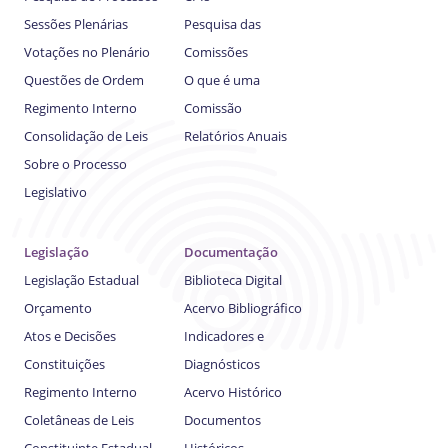
Sessões Plenárias
Pesquisa das
Votações no Plenário
Comissões
Questões de Ordem
O que é uma
Regimento Interno
Comissão
Consolidação de Leis
Relatórios Anuais
Sobre o Processo
Legislativo
Legislação
Documentação
Legislação Estadual
Biblioteca Digital
Orçamento
Acervo Bibliográfico
Atos e Decisões
Indicadores e
Constituições
Diagnósticos
Regimento Interno
Acervo Histórico
Coletâneas de Leis
Documentos
Constituinte Estadual
Históricos