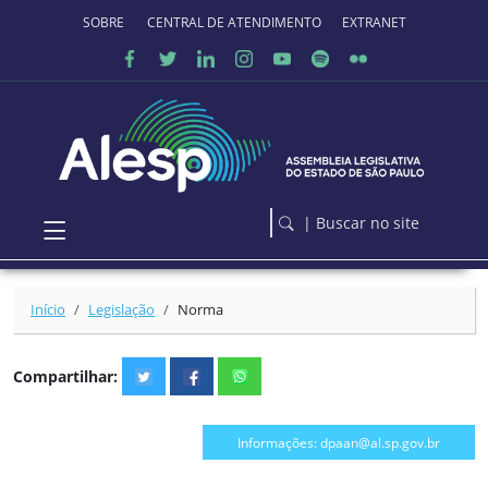
Ir para o conteúdo principal
SOBRE O PORTAL
CENTRAL DE ATENDIMENTO
EXTRANET
| Buscar no site
Início
Legislação
Norma
Compartilhar:
Informações: dpaan@al.sp.gov.br