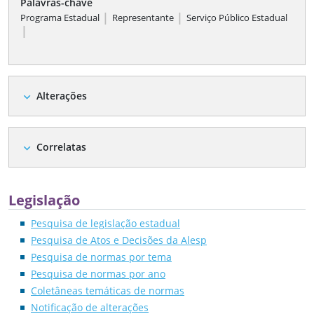
Palavras-chave
|
|
Programa Estadual
Representante
Serviço Público Estadual
|
Alterações
expand_more
Correlatas
expand_more
Legislação
Pesquisa de legislação estadual
Pesquisa de Atos e Decisões da Alesp
Pesquisa de normas por tema
Pesquisa de normas por ano
Coletâneas temáticas de normas
Notificação de alterações