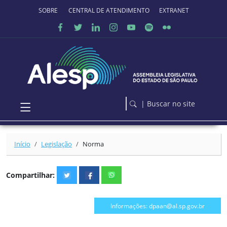
Ir para o conteúdo principal
SOBRE O PORTAL
CENTRAL DE ATENDIMENTO
EXTRANET
| Buscar no site
Início
Legislação
Norma
Compartilhar:
Informações: dpaan@al.sp.gov.br