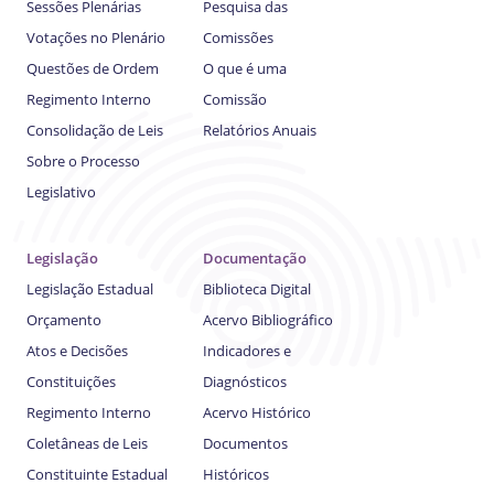
Sessões Plenárias
Pesquisa das
Votações no Plenário
Comissões
Questões de Ordem
O que é uma
Regimento Interno
Comissão
Consolidação de Leis
Relatórios Anuais
Sobre o Processo
Legislativo
Legislação
Documentação
Legislação Estadual
Biblioteca Digital
Orçamento
Acervo Bibliográfico
Atos e Decisões
Indicadores e
Constituições
Diagnósticos
Regimento Interno
Acervo Histórico
Coletâneas de Leis
Documentos
Constituinte Estadual
Históricos