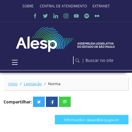
Ir para o conteúdo principal
SOBRE O PORTAL
CENTRAL DE ATENDIMENTO
EXTRANET
| Buscar no site
Início
Legislação
Norma
Compartilhar:
Informações: dpaan@al.sp.gov.br