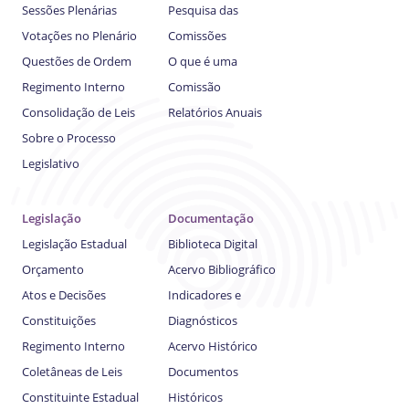
Sessões Plenárias
Pesquisa das
Votações no Plenário
Comissões
Questões de Ordem
O que é uma
Regimento Interno
Comissão
Consolidação de Leis
Relatórios Anuais
Sobre o Processo
Legislativo
Legislação
Documentação
Legislação Estadual
Biblioteca Digital
Orçamento
Acervo Bibliográfico
Atos e Decisões
Indicadores e
Constituições
Diagnósticos
Regimento Interno
Acervo Histórico
Coletâneas de Leis
Documentos
Constituinte Estadual
Históricos