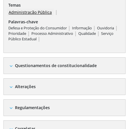
Temas
|
Administração Pública
Palavras-chave
|
|
|
Defesa e Proteção do Consumidor
Informação
Ouvidoria
|
|
|
Prioridade
Processo Administrativo
Qualidade
Serviço
|
Público Estadual
Questionamentos de constitucionalidade
expand_more
Alterações
expand_more
Regulamentações
expand_more
Correlatas