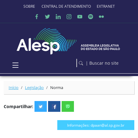
Ir para o conteúdo principal
SOBRE O PORTAL
CENTRAL DE ATENDIMENTO
EXTRANET
| Buscar no site
Início
Legislação
Norma
Compartilhar:
Informações: dpaan@al.sp.gov.br