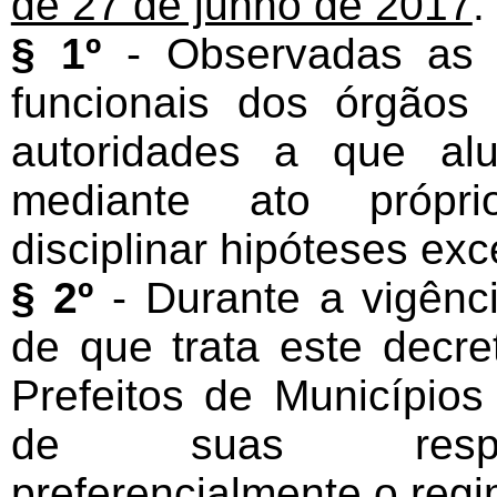
de 27 de junho de 2017
.
§ 1º
- Observadas as e
funcionais dos órgãos 
autoridades a que alu
mediante ato própri
disciplinar hipóteses exc
§ 2º
- Durante a vigênc
de que trata este decr
Prefeitos de Municípios
de suas respect
preferencialmente o regi