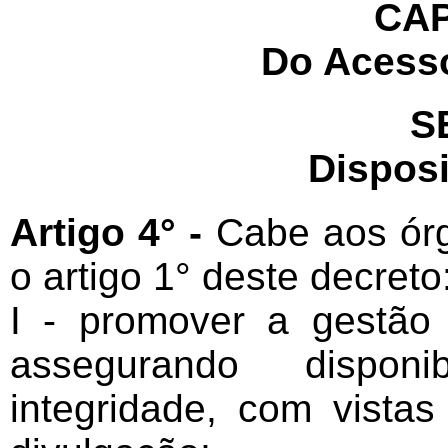
CAP
Do Acess
S
Dispos
Artigo 4° -
Cabe aos órg
o artigo 1° deste decreto
I - promover a gestão 
assegurando disponib
integridade, com vista