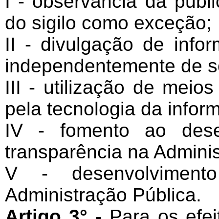
I - observância da publ
do sigilo como exceção;
II - divulgação de info
independentemente de so
III - utilização de meio
pela tecnologia da infor
IV - fomento ao dese
transparência na Adminis
V - desenvolviment
Administração Pública.
Artigo 3° -
Para os efei