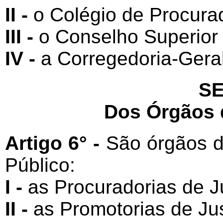
II -
o Colégio de Procurad
III -
o Conselho Superior d
IV -
a Corregedoria-Geral 
SE
Dos Órgãos 
Artigo 6° -
São órgãos d
Público:
I -
as Procuradorias de J
II -
as Promotorias de Jus