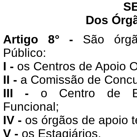
S
Dos Órgã
Artigo 8° -
São órgã
Público:
I -
os Centros de Apoio O
II -
a Comissão de Concu
III -
o Centro de Es
Funcional;
IV -
os órgãos de apoio t
V -
os Estagiários.