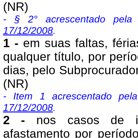
(NR)
- § 2° acrescentado pel
17/12/2008
.
1 -
em suas faltas, féria
qualquer título, por perí
dias, pelo Subprocurador
(NR)
- Item 1 acrescentado pe
17/12/2008
.
2 -
nos casos de im
afastamento por período