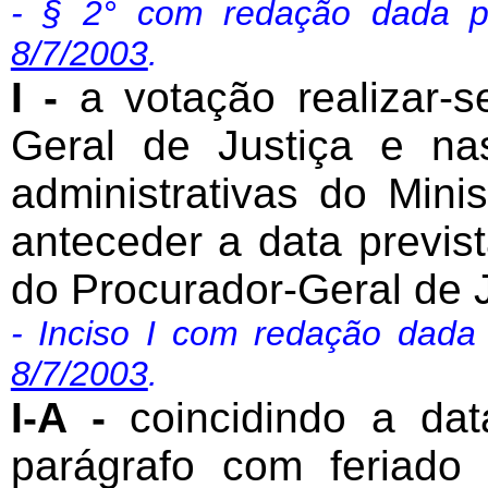
- § 2° com redação dada 
8/7/2003
.
I -
a votação realizar-s
Geral de Justiça e na
administrativas do Mini
anteceder a data previs
do Procurador-Geral de J
- Inciso I com redação dada
8/7/2003
.
I-A -
coincidindo a data
parágrafo com feriado 