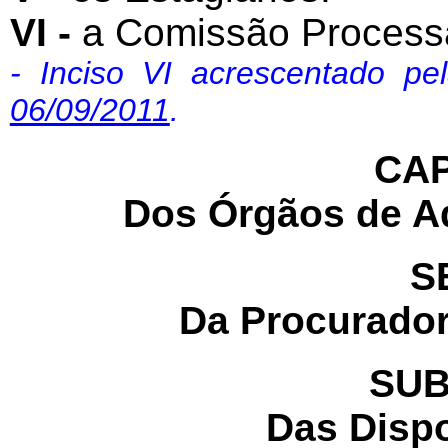
VI -
a Comissão Process
- Inciso VI acrescentado p
06/09/2011
.
CAP
Dos Órgãos de A
S
Da Procurador
SUB
Das Disp