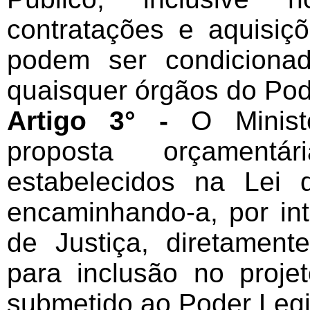
contratações e aquisiç
podem ser condiciona
quaisquer órgãos do Pod
Artigo 3° -
O Minist
proposta orçamentá
estabelecidos na Lei d
encaminhando-a, por in
de Justiça, diretamen
para inclusão no proje
submetido ao Poder Legis