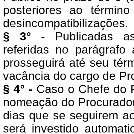
posteriores ao términ
desincompatibilizações.
§ 3° -
Publicadas a
referidas no parágrafo a
prosseguirá até seu tér
vacância do cargo de Pro
§ 4° -
Caso o Chefe do P
nomeação do Procurador-
dias que se seguirem ao 
será investido automa