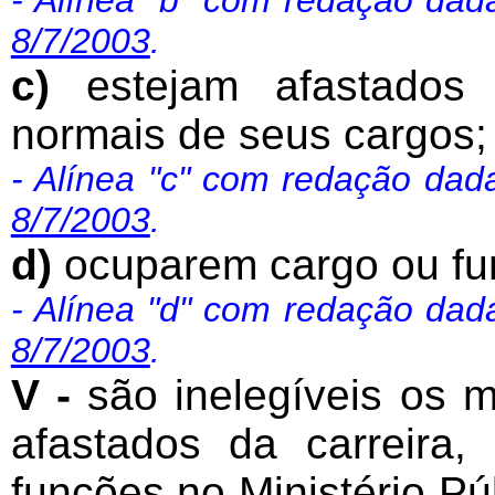
8/7/2003
.
c)
estejam afastados
normais de seus cargos;
- Alínea "c" com redação dad
8/7/2003
.
d)
ocuparem cargo ou fun
- Alínea "d" com redação dad
8/7/2003
.
V -
são inelegíveis os 
afastados da carreira
funções no Ministério Púb