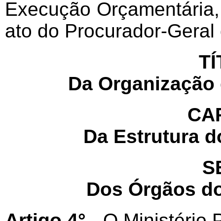
Execução Orçamentária, 
ato do Procurador-Geral 
TÍ
Da Organização 
CAP
Da Estrutura d
S
Dos Órgãos do
Artigo 4° -
O Ministério