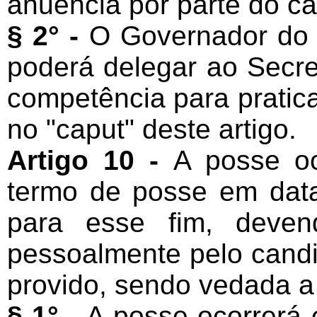
anuência por parte do ca
§ 2° -
O Governador do E
poderá delegar ao Secre
competência para pratic
no "caput" deste artigo.
Artigo 10 -
A posse oc
termo de posse em data
para esse fim, deven
pessoalmente pelo cand
provido, sendo vedada a
§ 1° -
A posse ocorrerá e