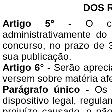
DOS 
Artigo 5° -
O ca
administrativamente do
concurso, no prazo de 3 
sua publicação.
Artigo 6° -
Serão apreci
versem sobre matéria af
Parágrafo único -
Os 
dispositivo legal, regula
prejuízo causado, e nã