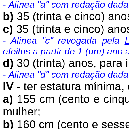
- Alínea "a" com redação dad
b)
35 (trinta e cinco) an
c)
35 (trinta e cinco) an
- Alínea "c" revogada pela
efeitos a partir de 1 (um) ano
d)
30 (trinta) anos, para
- Alínea "d" com redação dad
IV -
ter estatura mínima,
a)
155 cm (cento e cinqu
mulher;
b)
160 cm (cento e sesse