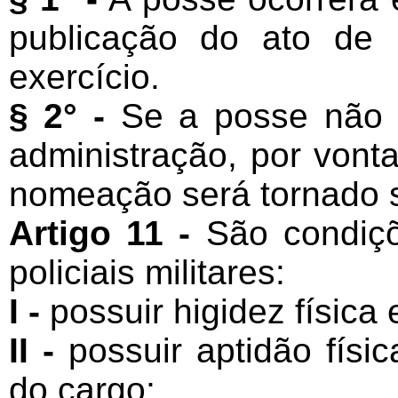
publicação do ato de
exercício.
§ 2° -
Se a posse não s
administração, por von
nomeação será tornado s
Artigo 11 -
São condiçõ
policiais militares:
I -
possuir higidez física 
II -
possuir aptidão físi
do cargo;