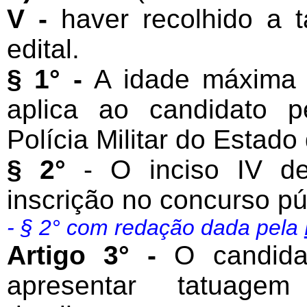
V -
haver recolhido a t
edital.
§ 1° -
A idade máxima p
aplica ao candidato 
Polícia Militar do Estado
§ 2°
- O inciso IV de
inscrição no concurso p
- § 2° com redação dada pela
Artigo 3° -
O candida
apresentar tatuag