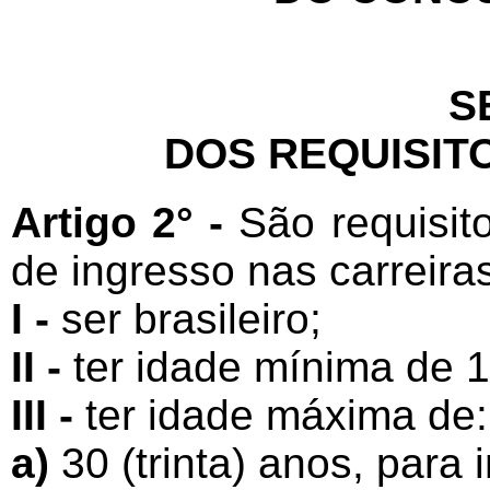
S
DOS REQUISIT
Artigo 2° -
São requisit
de ingresso nas carreiras 
I -
ser brasileiro;
II -
ter idade mínima de 1
III -
ter idade máxima de:
a)
30 (trinta) anos, par