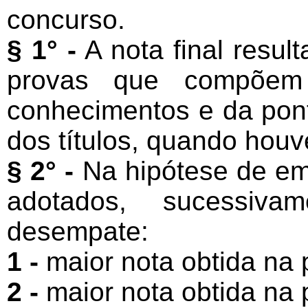
concurso.
§ 1° -
A nota final resul
provas que compõe
conhecimentos e da pont
dos títulos, quando houv
§ 2° -
Na hipótese de emp
adotados, sucessiva
desempate:
1 -
maior nota obtida na p
2 -
maior nota obtida na p