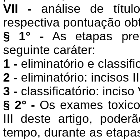
VII -
análise de títul
respectiva pontuação obt
§ 1° -
As etapas prev
seguinte caráter:
1 -
eliminatório e classific
2 -
eliminatório: incisos II
3 -
classificatório: inciso 
§ 2° -
Os exames toxicoló
III deste artigo, poder
tempo, durante as etapa