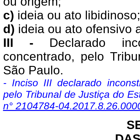
ou origem;
c)
ideia ou ato libidinoso
d)
ideia ou ato ofensivo 
III -
Declarado incon
concentrado, pelo Trib
São Paulo.
- Inciso III declarado incons
pelo Tribunal de Justiça do 
n° 2104784-04.2017.8.26.000
SE
DAS