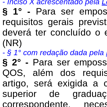
- Inciso X acrescentado pela
L
§ 1° -
Para ser empos
requisitos gerais previs
deverá ter concluído o 
(NR)
- § 1° com redação dada pela
§ 2° -
Para ser emposs
QOS, além dos requisi
artigo, será exigida a
superior de graduaç
correspondente, nec