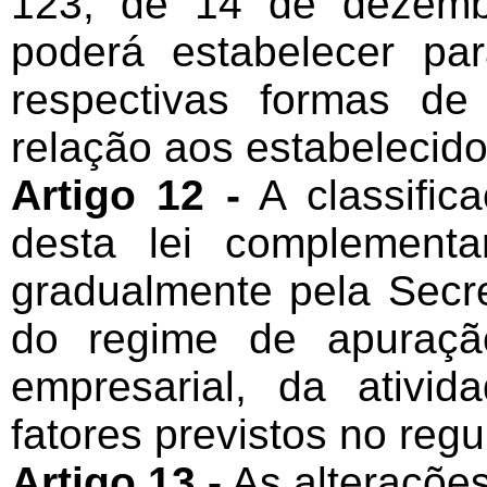
123, de 14 de dezemb
poderá estabelecer pa
respectivas formas de
relação aos estabelecid
Artigo 12 -
A classifica
desta lei complement
gradualmente pela Secr
do regime de apuração
empresarial, da ativi
fatores previstos no reg
Artigo 13 -
As alterações 