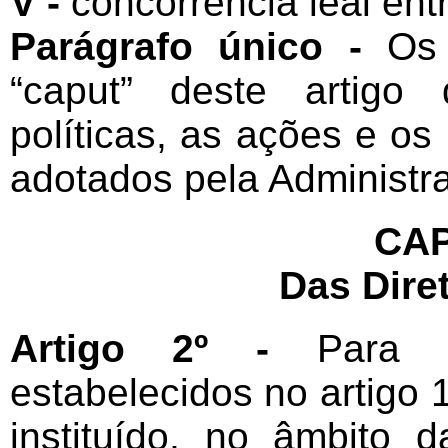
V -
concorrência leal ent
Parágrafo único -
Os p
“caput” deste artigo
políticas, as ações e o
adotados pela Administra
CAP
Das Dire
Artigo 2º -
Para im
estabelecidos no artigo 1
instituído, no âmbito 