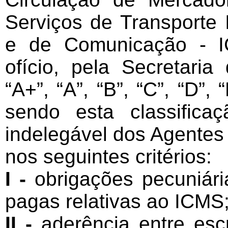
Serviços de Transporte I
e de Comunicação - I
ofício, pela Secretari
“A+”, “A”, “B”, “C”, “D”,
sendo esta classifica
indelegável dos Agentes
nos seguintes critérios:
I -
obrigações pecuniária
pagas relativas ao ICMS
II -
aderência entre esc