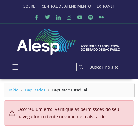
Ir para o conteúdo principal
SOBRE O PORTAL
CENTRAL DE ATENDIMENTO
EXTRANET
| Buscar no site
Início
Deputados
Deputado Estadual
Ocorreu um erro. Verifique as permissões do seu
navegador ou tente novamente mais tarde.