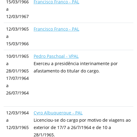
15/03/1966
Francisco Franco - PAL
a
12/03/1967
12/03/1965
Francisco Franco - PAL
a
15/03/1966
10/01/1965
Pedro Paschoal - VPAL
a
Exerceu a presidência interinamente por
28/01/1965
afastamento do titular do cargo.
17/07/1964
a
26/07/1964
12/03/1964
Cyro Albuquerque - PAL
a
Licenciou-se do cargo por motivo de viagens ao
12/03/1965
exterior de 17/7 a 26/7/1964 e de 10 a
28/1/1965.