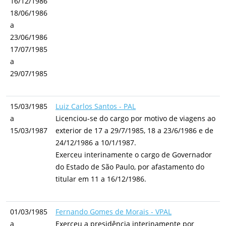
16/12/1986
18/06/1986
a
23/06/1986
17/07/1985
a
29/07/1985
15/03/1985
Luiz Carlos Santos - PAL
a
Licenciou-se do cargo por motivo de viagens ao
15/03/1987
exterior de 17 a 29/7/1985, 18 a 23/6/1986 e de
24/12/1986 a 10/1/1987.
Exerceu interinamente o cargo de Governador
do Estado de São Paulo, por afastamento do
titular em 11 a 16/12/1986.
01/03/1985
Fernando Gomes de Morais - VPAL
a
Exerceu a presidência interinamente por