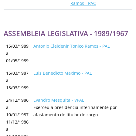
Ramos - PAC
ASSEMBLEIA LEGISLATIVA - 1989/1967
15/03/1989
Antonio Cleidenir Tonico Ramos - PAL
a
01/05/1989
15/03/1987
Luiz Benedicto Maximo - PAL
a
15/03/1989
24/12/1986
Evandro Mesquita - VPAL
a
Exerceu a presidência interinamente por
10/01/1987
afastamento do titular do cargo.
11/12/1986
a