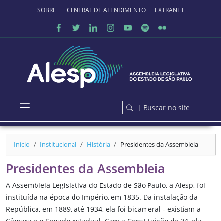
Ir para o conteúdo principal
SOBRE O PORTAL
CENTRAL DE ATENDIMENTO
EXTRANET
| Buscar no site
Início
Institucional
História
Presidentes da Assembleia
Presidentes da Assembleia
A Assembleia Legislativa do Estado de São Paulo, a Alesp, foi
instituída na época do Império, em 1835. Da instalação da
República, em 1889, até 1934, ela foi bicameral - existiam a
Câmara e o Senado estadual. Com a Constituição de 34, ela