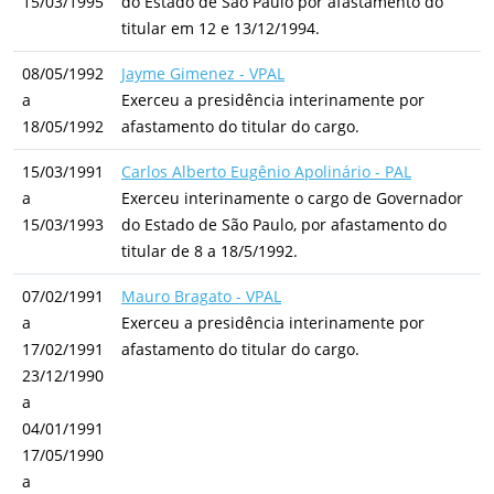
15/03/1995
do Estado de São Paulo por afastamento do
titular em 12 e 13/12/1994.
08/05/1992
Jayme Gimenez - VPAL
a
Exerceu a presidência interinamente por
18/05/1992
afastamento do titular do cargo.
15/03/1991
Carlos Alberto Eugênio Apolinário - PAL
a
Exerceu interinamente o cargo de Governador
15/03/1993
do Estado de São Paulo, por afastamento do
titular de 8 a 18/5/1992.
07/02/1991
Mauro Bragato - VPAL
a
Exerceu a presidência interinamente por
17/02/1991
afastamento do titular do cargo.
23/12/1990
a
04/01/1991
17/05/1990
a