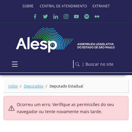
Ir para o conteúdo principal
SOBRE O PORTAL
CENTRAL DE ATENDIMENTO
EXTRANET
| Buscar no site
Início
Deputados
Deputado Estadual
Ocorreu um erro. Verifique as permissões do seu
navegador ou tente novamente mais tarde.