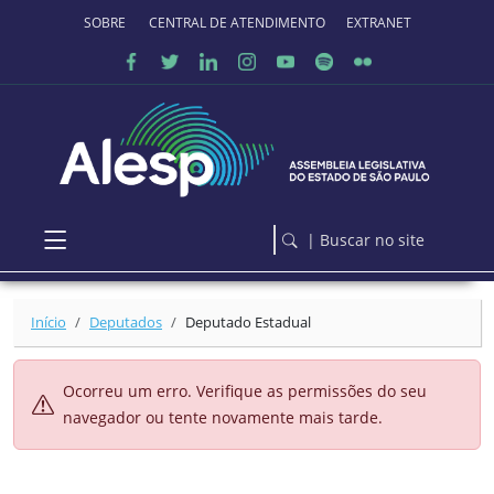
Ir para o conteúdo principal
SOBRE O PORTAL
CENTRAL DE ATENDIMENTO
EXTRANET
| Buscar no site
Início
Deputados
Deputado Estadual
Ocorreu um erro. Verifique as permissões do seu
navegador ou tente novamente mais tarde.