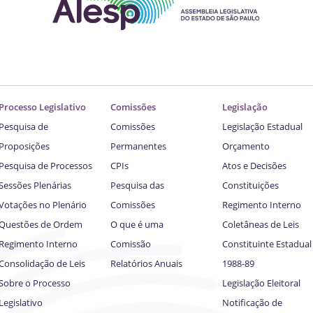
Processo Legislativo
Comissões
Legislação
Pesquisa de
Comissões
Legislação Estadual
Proposições
Permanentes
Orçamento
Pesquisa de Processos
CPIs
Atos e Decisões
Sessões Plenárias
Pesquisa das
Constituições
Votações no Plenário
Comissões
Regimento Interno
Questões de Ordem
O que é uma
Coletâneas de Leis
Regimento Interno
Comissão
Constituinte Estadual
Consolidação de Leis
Relatórios Anuais
1988-89
Sobre o Processo
Legislação Eleitoral
Legislativo
Notificação de