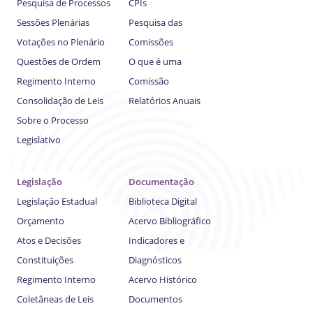
Pesquisa de Processos
CPIs
Sessões Plenárias
Pesquisa das
Votações no Plenário
Comissões
Questões de Ordem
O que é uma
Regimento Interno
Comissão
Consolidação de Leis
Relatórios Anuais
Sobre o Processo
Legislativo
Legislação
Documentação
Legislação Estadual
Biblioteca Digital
Orçamento
Acervo Bibliográfico
Atos e Decisões
Indicadores e
Constituições
Diagnósticos
Regimento Interno
Acervo Histórico
Coletâneas de Leis
Documentos