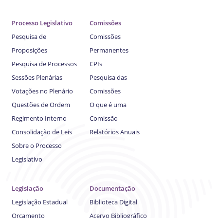
Processo Legislativo
Comissões
Pesquisa de
Comissões
Proposições
Permanentes
Pesquisa de Processos
CPIs
Sessões Plenárias
Pesquisa das
Votações no Plenário
Comissões
Questões de Ordem
O que é uma
Regimento Interno
Comissão
Consolidação de Leis
Relatórios Anuais
Sobre o Processo
Legislativo
Legislação
Documentação
Legislação Estadual
Biblioteca Digital
Orçamento
Acervo Bibliográfico