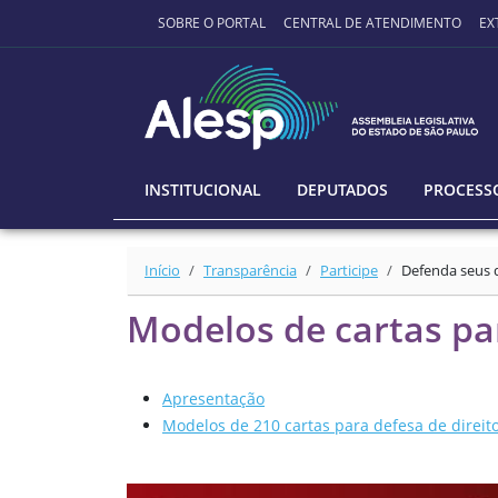
Ir para o conteúdo principal
SOBRE O PORTAL
CENTRAL DE ATENDIMENTO
EX
INSTITUCIONAL
DEPUTADOS
PROCESSO
Início
Transparência
Participe
Defenda seus d
Modelos de cartas par
Apresentação
Modelos de 210 cartas para defesa de direit