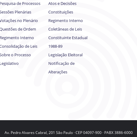
Pesquisa de Processos
Atos e Decisões
Sessões Plenárias
Constituições
Votações no Plenário
Regimento Interno
Questões de Ordem
Coletâneas de Leis
Regimento Interno
Constituinte Estadual
Consolidação de Leis
1988-89
Sobre o Processo
Legislação Eleitoral
Legislativo
Notificação de
Alterações
Av. Pedro Alvares Cabral, 201 São Paulo · CEP 04097-900 · PABX 3886-6000