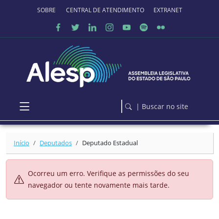
Ir para o conteúdo principal
SOBRE O PORTAL
CENTRAL DE ATENDIMENTO
EXTRANET
| Buscar no site
Início
Deputados
Deputado Estadual
Ocorreu um erro. Verifique as permissões do seu
navegador ou tente novamente mais tarde.