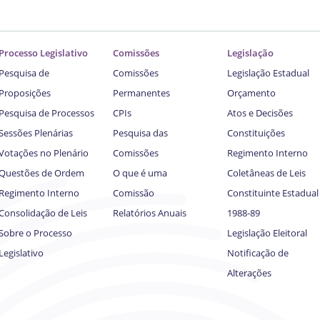
Processo Legislativo
Comissões
Legislação
Pesquisa de
Comissões
Legislação Estadual
Proposições
Permanentes
Orçamento
Pesquisa de Processos
CPIs
Atos e Decisões
Sessões Plenárias
Pesquisa das
Constituições
Votações no Plenário
Comissões
Regimento Interno
Questões de Ordem
O que é uma
Coletâneas de Leis
Regimento Interno
Comissão
Constituinte Estadual
Consolidação de Leis
Relatórios Anuais
1988-89
Sobre o Processo
Legislação Eleitoral
Legislativo
Notificação de
Alterações