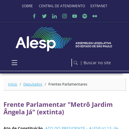
Ir para o conteúdo principal
SOBRE O PORTAL
CENTRAL DE ATENDIMENTO
EXTRANET
| Buscar no site
Início
Deputados
Frentes Parlamentares
Frente Parlamentar "Metrô Jardim
Ângela Já" (extinta)
Ato de Constituição
ATO DO PRESIDENTE - ALESP nº 13, de